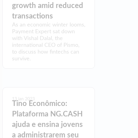
growth amid reduced
Empresa
transactions
As an economic winter looms,
Sobre nós
Payment Expert sat down
with Vishal Dalal, the
Parceiros
international CEO of Pismo,
to discuss how fintechs can
Investidores
survive.
Newsroom
Carreiras
PT
13 jan 2023
Tino Econômico:
EN
Plataforma NG.CASH
ES
ajuda e ensina jovens
a administrarem seu
X