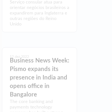
Serviço consular atua para
orientar negócios brasileiros a
expandirem para Inglaterra e
outras regiões do Reino
Unido
12 dez 2022
Business News Week:
Pismo expands its
presence in India and
opens office in
Bangalore
The core banking and
payments technology