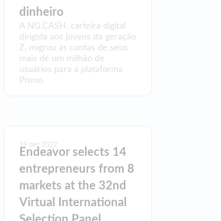
dinheiro
A NG.CASH, carteira digital
dirigida aos jovens da geração
Z, migrou as contas de seus
mais de um milhão de
usuários para a plataforma
Pismo
19 dez 2022
Endeavor selects 14
entrepreneurs from 8
markets at the 32nd
Virtual International
Selection Panel