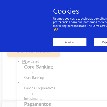
Ir para o conteúdo
Cookies
Entre em contato
Usamos cookies e tecnologias semelhan
preferências para que possamos oferecer 
marketing personalizado (inclusive atra
Soluções
Soluções
Aceitar
Rej
Entre em contato
Overview da Plataforma
PT
Use Cases
Core Banking
EN
ES
Core Banking
PT
EN
Bancos Corporativos
ES
Investments
Pagamentos