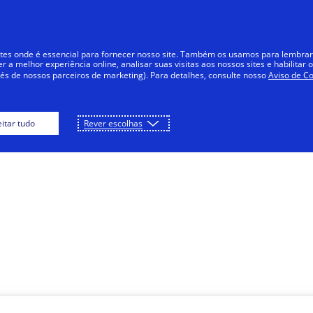
tes onde é essencial para fornecer nosso site. Também os usamos para lembrar
a melhor experiência online, analisar suas visitas aos nossos sites e habilitar o
vés de nossos parceiros de marketing). Para detalhes, consulte nosso
Aviso de Co
eitar tudo
Rever escolhas