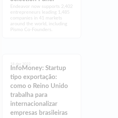
Endeavor now supports 2,402
entrepreneurs leading 1,485
companies in 41 markets
around the world, including
Pismo Co-Founders.
18 dez 2022
InfoMoney: Startup
tipo exportação:
como o Reino Unido
trabalha para
internacionalizar
empresas brasileiras