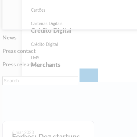
Cartões
Carteiras Digitais
Crédito Digital
News
Crédito Digital
Press contact
LMS
Press releases
Merchants
Seller Management
Desenvolvedores
Desenvolvedores
Overview do Desenvolvedor
6 mar 2023