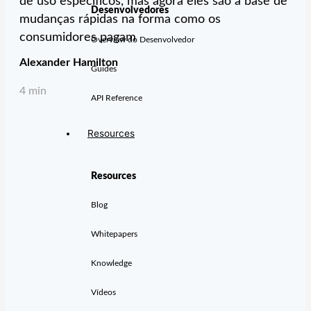
de uso específicos, mas agora eles são a base de
Desenvolvedores
mudanças rápidas na forma como os
consumidores pagam
Overview do Desenvolvedor
Alexander Hamilton
Guides
4 min
API Reference
Resources
Resources
Blog
Whitepapers
Knowledge
Vídeos