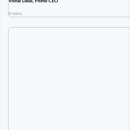
Vishal Dalal, Pismo CEO
4 mins