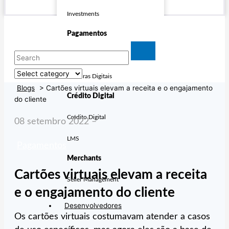
Investments
Pagamentos
Cartões
Carteiras Digitais
Blogs
>
Cartões virtuais elevam a receita e o engajamento
Crédito Digital
do cliente
Crédito Digital
08 setembro 2022 –
LMS
Pagamentos
Merchants
Cartões virtuais elevam a receita
Seller Management
e o engajamento do cliente
Desenvolvedores
Os cartões virtuais costumavam atender a casos