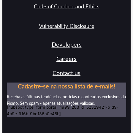
Code of Conduct and Ethics
Vulnerability Disclosure
Developers​
Careers​
Contact us​
Cadastre-se na nossa lista de e-mails!
Receba as últimas tendências, notícias e conteúdos exclusivos da
Pismo. Sem spam - apenas atualizações valiosas.
[hubspot type=form portal=19991203 id=52329421-b1d9-
4b9e-916b-9be136a0c48b]